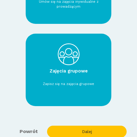
Umów się na zajęcia inywidualne z
prowadzącym
Zajęcia grupowe
Zapisz się na zajęcia grupowe
Powrót
Dalej